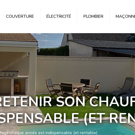
COUVERTURE
ÉLECTRICITÉ
PLOMBIER
MAÇONNE
RETENIR SON CHAU
ISPENSABLE (ET RE
ffage chaque année est indispensable (et rentable)