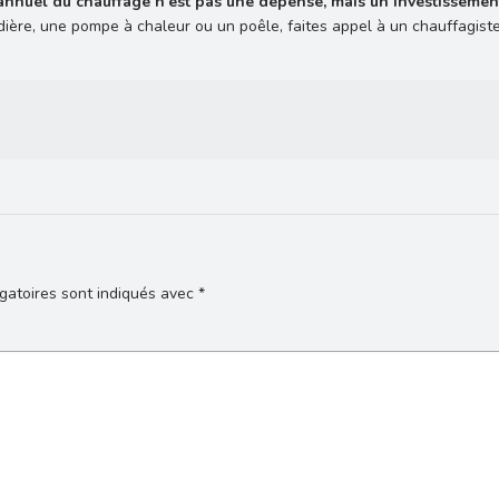
 annuel du chauffage n’est pas une dépense, mais un investissement
dière, une pompe à chaleur ou un poêle, faites appel à un chauffagiste
gatoires sont indiqués avec
*