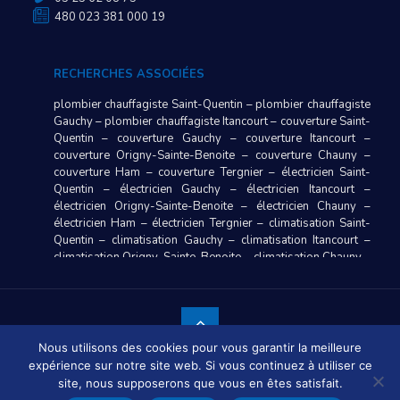
480 023 381 000 19
RECHERCHES ASSOCIÉES
plombier chauffagiste Saint-Quentin
–
plombier chauffagiste
Gauchy
–
plombier chauffagiste Itancourt
–
couverture Saint-
Quentin
–
couverture Gauchy
–
couverture Itancourt
–
couverture Origny-Sainte-Benoite
–
couverture Chauny
–
couverture Ham
–
couverture Tergnier
–
électricien Saint-
Quentin
–
électricien Gauchy
–
électricien Itancourt
–
électricien Origny-Sainte-Benoite
–
électricien Chauny
–
électricien Ham
–
électricien Tergnier
–
climatisation Saint-
Quentin
–
climatisation Gauchy
–
climatisation Itancourt
–
climatisation Origny-Sainte-Benoite
–
climatisation Chauny
–
climatisation Ham
–
climatisation Tergnier
–
plombier
chauffagiste Origny-Sainte-Benoite
–
plombier chauffagiste
Chauny
–
plombier chauffagiste Ham
–
plombier
chauffagiste Tergnier
–
maçonnerie générale Saint-Quentin
–
maçonnerie générale Gauchy
–
maçonnerie générale
Nous utilisons des cookies pour vous garantir la meilleure
Itancourt
–
maçonnerie générale Origny-Sainte-Benoite
–
expérience sur notre site web. Si vous continuez à utiliser ce
© Copyright
2026 ENT BEQUET-LANOOTE. Tous droits réservés
maçonnerie générale Chauny
–
maçonnerie générale Ham
–
- Site réalisé par :
site, nous supposerons que vous en êtes satisfait.
Agence de communication
maçonnerie générale Tergnier